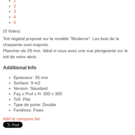
1
2
3
4
5
(0 Votes)
Toit végétal proposé sur le modèle "Moderne". Les bois de la
charpente sont majorés.
Plancher de 28 mm. Idéal si vous avez une vue plongeante sur le
toit de votre abris.
Additional Info
Epaisseur:
35 mm
Surface:
9 m2
Version:
Standard
Faç x Prof x H:
300 x 300
Toît:
Plat
Type de porte:
Double
Fenêtres:
Fixes
Add to compare list