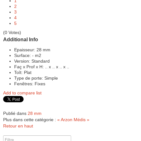
1
2
3
4
5
(0 Votes)
Additional Info
Epaisseur:
28 mm
Surface:
- m2
Version:
Standard
Faç x Prof x H:
.. x .. x .. x ..
Toît:
Plat
Type de porte:
Simple
Fenêtres:
Fixes
Add to compare list
Publié dans
28 mm
Plus dans cette catégorie :
« Arzon
Médis »
Retour en haut